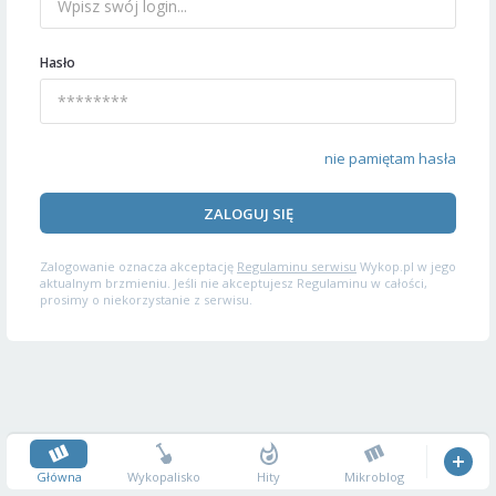
Hasło
nie pamiętam hasła
ZALOGUJ SIĘ
Zalogowanie oznacza akceptację
Regulaminu serwisu
Wykop.pl w jego
aktualnym brzmieniu. Jeśli nie akceptujesz Regulaminu w całości,
prosimy o niekorzystanie z serwisu.
Główna
Wykopalisko
Hity
Mikroblog