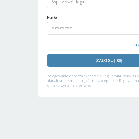
Hasło
ni
ZALOGUJ SIĘ
Zalogowanie oznacza akceptację
Regulaminu serwisu
W
aktualnym brzmieniu. Jeśli nie akceptujesz Regulaminu
o niekorzystanie z serwisu.