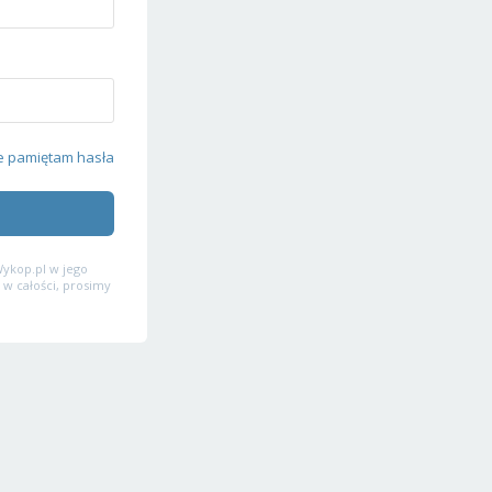
e pamiętam hasła
ykop.pl w jego
 w całości, prosimy