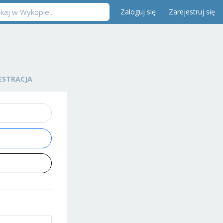
Zaloguj się
Zarejestruj się
ESTRACJA