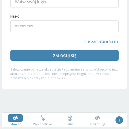
Hasło
nie pamiętam hasła
ZALOGUJ SIĘ
Zalogowanie oznacza akceptację
Regulaminu serwisu
Wykop.pl w jego
aktualnym brzmieniu. Jeśli nie akceptujesz Regulaminu w całości,
prosimy o niekorzystanie z serwisu.
Główna
Wykopalisko
Hity
Mikroblog