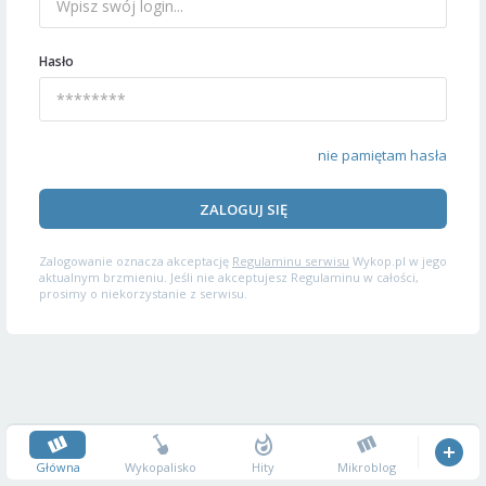
Hasło
nie pamiętam hasła
ZALOGUJ SIĘ
Zalogowanie oznacza akceptację
Regulaminu serwisu
Wykop.pl w jego
aktualnym brzmieniu. Jeśli nie akceptujesz Regulaminu w całości,
prosimy o niekorzystanie z serwisu.
Główna
Wykopalisko
Hity
Mikroblog