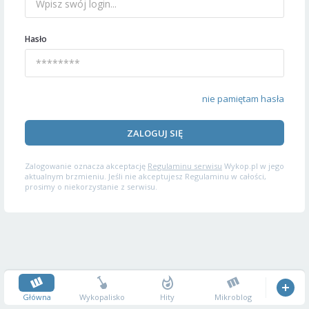
Hasło
nie pamiętam hasła
ZALOGUJ SIĘ
Zalogowanie oznacza akceptację
Regulaminu serwisu
Wykop.pl w jego
aktualnym brzmieniu. Jeśli nie akceptujesz Regulaminu w całości,
prosimy o niekorzystanie z serwisu.
Główna
Wykopalisko
Hity
Mikroblog