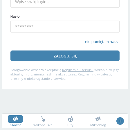
Hasło
nie pamiętam hasła
ZALOGUJ SIĘ
Zalogowanie oznacza akceptację
Regulaminu serwisu
Wykop.pl w jego
aktualnym brzmieniu. Jeśli nie akceptujesz Regulaminu w całości,
prosimy o niekorzystanie z serwisu.
Główna
Wykopalisko
Hity
Mikroblog