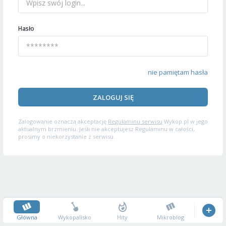
Hasło
nie pamiętam hasła
ZALOGUJ SIĘ
Zalogowanie oznacza akceptację
Regulaminu serwisu
Wykop.pl w jego
aktualnym brzmieniu. Jeśli nie akceptujesz Regulaminu w całości,
prosimy o niekorzystanie z serwisu.
Główna
Wykopalisko
Hity
Mikroblog