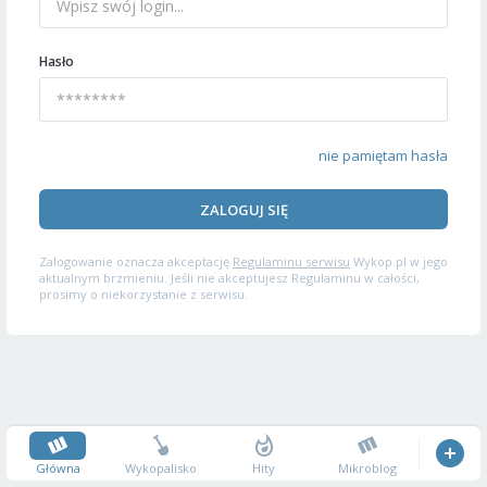
Hasło
nie pamiętam hasła
ZALOGUJ SIĘ
Zalogowanie oznacza akceptację
Regulaminu serwisu
Wykop.pl w jego
aktualnym brzmieniu. Jeśli nie akceptujesz Regulaminu w całości,
prosimy o niekorzystanie z serwisu.
Główna
Wykopalisko
Hity
Mikroblog