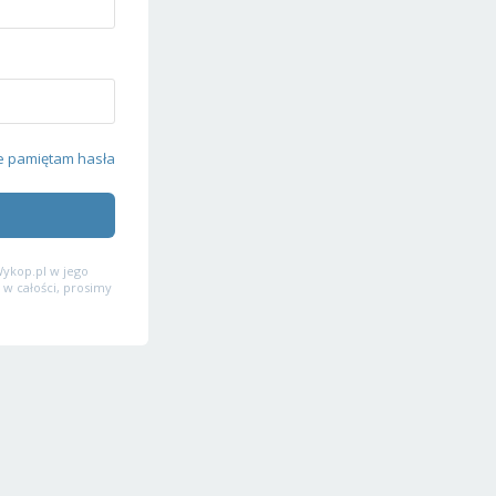
e pamiętam hasła
ykop.pl w jego
 w całości, prosimy