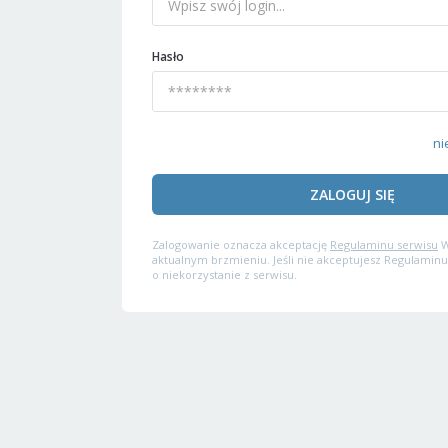
Hasło
ni
ZALOGUJ SIĘ
Zalogowanie oznacza akceptację
Regulaminu serwisu
W
aktualnym brzmieniu. Jeśli nie akceptujesz Regulaminu
o niekorzystanie z serwisu.