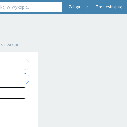
Zaloguj się
Zarejestruj się
ESTRACJA