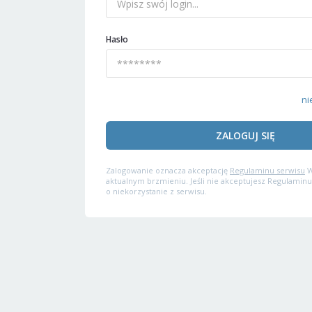
Hasło
ni
ZALOGUJ SIĘ
Zalogowanie oznacza akceptację
Regulaminu serwisu
W
aktualnym brzmieniu. Jeśli nie akceptujesz Regulaminu
o niekorzystanie z serwisu.