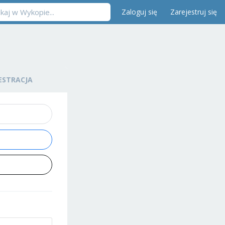
Zaloguj się
Zarejestruj się
ESTRACJA