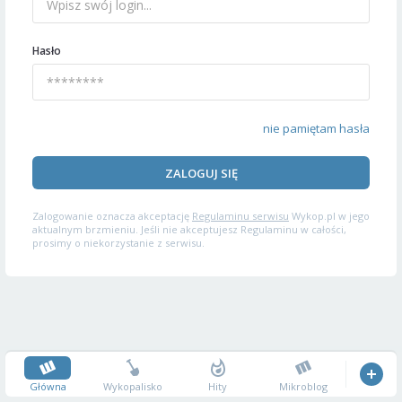
Hasło
nie pamiętam hasła
ZALOGUJ SIĘ
Zalogowanie oznacza akceptację
Regulaminu serwisu
Wykop.pl w jego
aktualnym brzmieniu. Jeśli nie akceptujesz Regulaminu w całości,
prosimy o niekorzystanie z serwisu.
Główna
Wykopalisko
Hity
Mikroblog