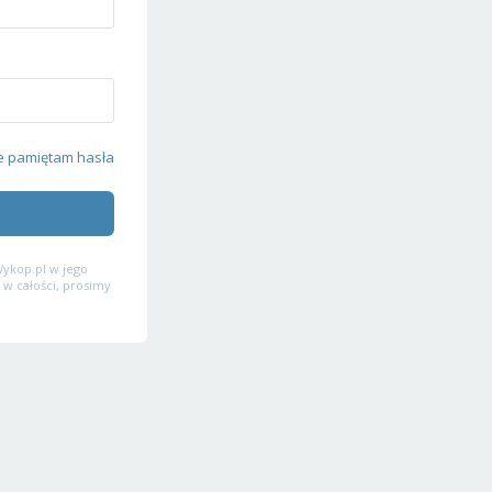
e pamiętam hasła
ykop.pl w jego
 w całości, prosimy