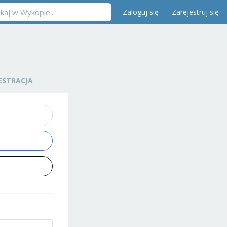
Zaloguj się
Zarejestruj się
ESTRACJA