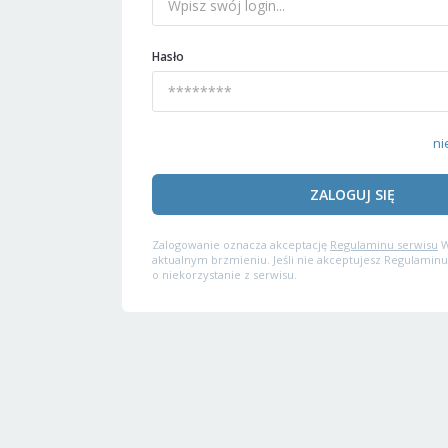
Hasło
ni
ZALOGUJ SIĘ
Zalogowanie oznacza akceptację
Regulaminu serwisu
W
aktualnym brzmieniu. Jeśli nie akceptujesz Regulaminu
o niekorzystanie z serwisu.