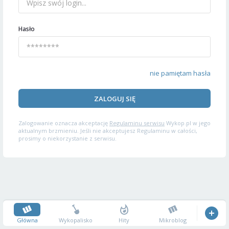
Hasło
nie pamiętam hasła
ZALOGUJ SIĘ
Zalogowanie oznacza akceptację
Regulaminu serwisu
Wykop.pl w jego
aktualnym brzmieniu. Jeśli nie akceptujesz Regulaminu w całości,
prosimy o niekorzystanie z serwisu.
Główna
Wykopalisko
Hity
Mikroblog