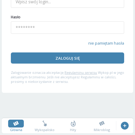
Hasło
nie pamiętam hasła
ZALOGUJ SIĘ
Zalogowanie oznacza akceptację
Regulaminu serwisu
Wykop.pl w jego
aktualnym brzmieniu. Jeśli nie akceptujesz Regulaminu w całości,
prosimy o niekorzystanie z serwisu.
Główna
Wykopalisko
Hity
Mikroblog