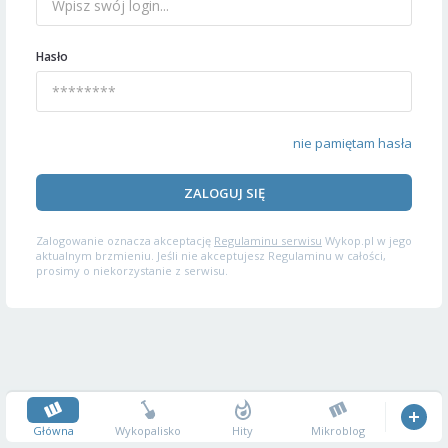
Hasło
nie pamiętam hasła
ZALOGUJ SIĘ
Zalogowanie oznacza akceptację
Regulaminu serwisu
Wykop.pl w jego
aktualnym brzmieniu. Jeśli nie akceptujesz Regulaminu w całości,
prosimy o niekorzystanie z serwisu.
Główna
Wykopalisko
Hity
Mikroblog