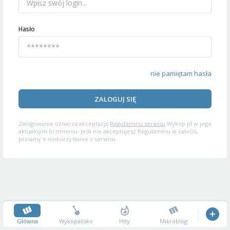
Hasło
nie pamiętam hasła
ZALOGUJ SIĘ
Zalogowanie oznacza akceptację
Regulaminu serwisu
Wykop.pl w jego
aktualnym brzmieniu. Jeśli nie akceptujesz Regulaminu w całości,
prosimy o niekorzystanie z serwisu.
Główna
Wykopalisko
Hity
Mikroblog