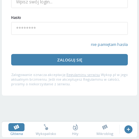
Hasło
nie pamiętam hasła
ZALOGUJ SIĘ
Zalogowanie oznacza akceptację
Regulaminu serwisu
Wykop.pl w jego
aktualnym brzmieniu. Jeśli nie akceptujesz Regulaminu w całości,
prosimy o niekorzystanie z serwisu.
Główna
Wykopalisko
Hity
Mikroblog