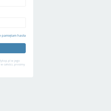
e pamiętam hasła
ykop.pl w jego
 w całości, prosimy