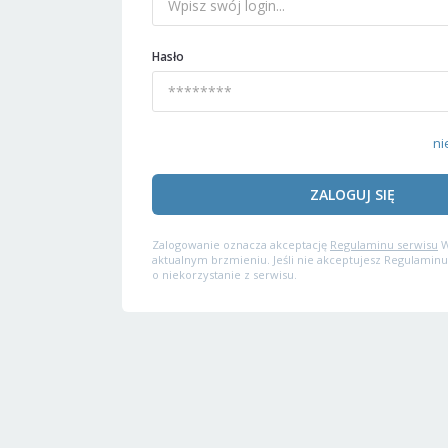
Hasło
ni
ZALOGUJ SIĘ
Zalogowanie oznacza akceptację
Regulaminu serwisu
W
aktualnym brzmieniu. Jeśli nie akceptujesz Regulaminu
o niekorzystanie z serwisu.