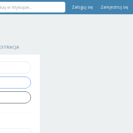
Zaloguj się
Zarejestruj się
ESTRACJA