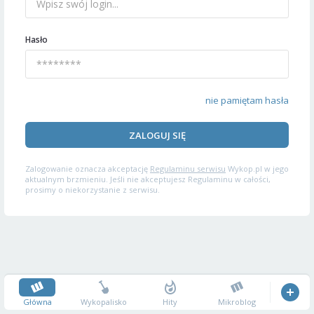
Hasło
nie pamiętam hasła
ZALOGUJ SIĘ
Zalogowanie oznacza akceptację
Regulaminu serwisu
Wykop.pl w jego
aktualnym brzmieniu. Jeśli nie akceptujesz Regulaminu w całości,
prosimy o niekorzystanie z serwisu.
Główna
Wykopalisko
Hity
Mikroblog