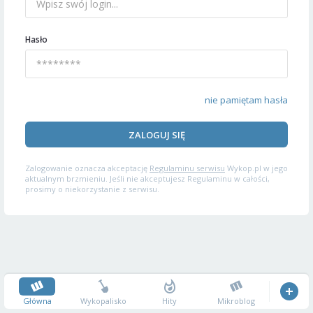
Hasło
nie pamiętam hasła
ZALOGUJ SIĘ
Zalogowanie oznacza akceptację
Regulaminu serwisu
Wykop.pl w jego
aktualnym brzmieniu. Jeśli nie akceptujesz Regulaminu w całości,
prosimy o niekorzystanie z serwisu.
Główna
Wykopalisko
Hity
Mikroblog