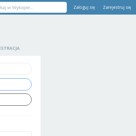
Zaloguj się
Zarejestruj się
ESTRACJA