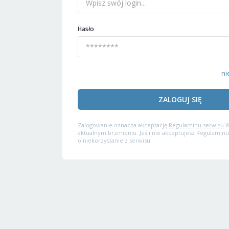
Hasło
ni
ZALOGUJ SIĘ
Zalogowanie oznacza akceptację
Regulaminu serwisu
W
aktualnym brzmieniu. Jeśli nie akceptujesz Regulaminu
o niekorzystanie z serwisu.