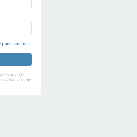
e pamiętam hasła
ykop.pl w jego
 w całości, prosimy