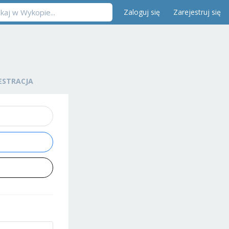
Zaloguj się
Zarejestruj się
ESTRACJA