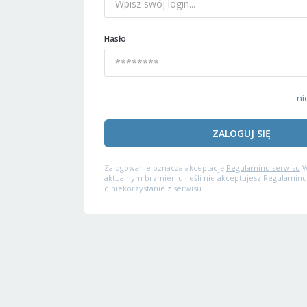
Hasło
ni
ZALOGUJ SIĘ
Zalogowanie oznacza akceptację
Regulaminu serwisu
W
aktualnym brzmieniu. Jeśli nie akceptujesz Regulaminu
o niekorzystanie z serwisu.