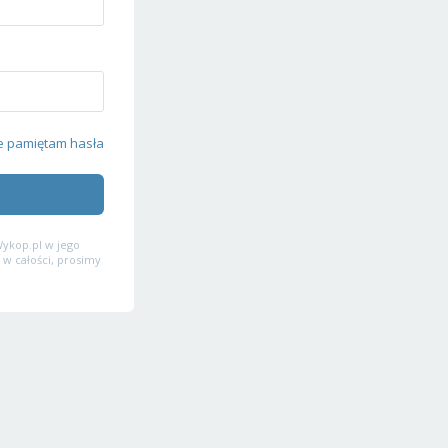
e pamiętam hasła
ykop.pl w jego
 w całości, prosimy