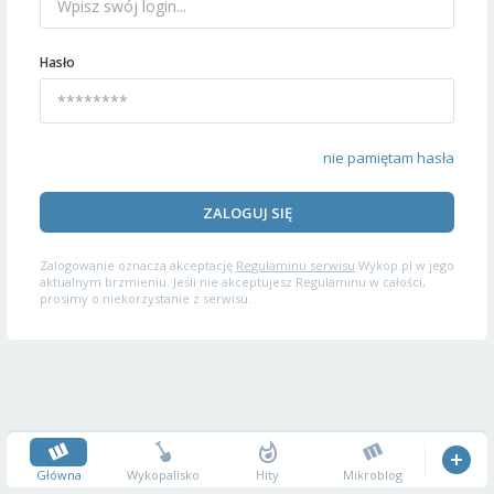
Hasło
nie pamiętam hasła
ZALOGUJ SIĘ
Zalogowanie oznacza akceptację
Regulaminu serwisu
Wykop.pl w jego
aktualnym brzmieniu. Jeśli nie akceptujesz Regulaminu w całości,
prosimy o niekorzystanie z serwisu.
Główna
Wykopalisko
Hity
Mikroblog