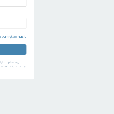
e pamiętam hasła
ykop.pl w jego
 w całości, prosimy