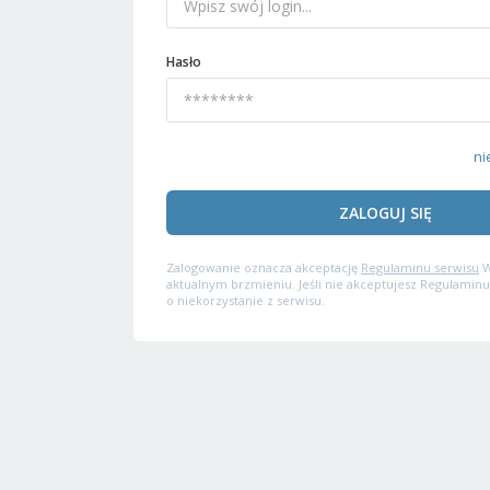
Hasło
ni
ZALOGUJ SIĘ
Zalogowanie oznacza akceptację
Regulaminu serwisu
W
aktualnym brzmieniu. Jeśli nie akceptujesz Regulaminu
o niekorzystanie z serwisu.