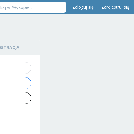
Zaloguj się
Zarejestruj się
ESTRACJA