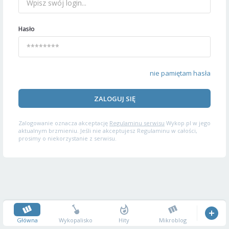
Hasło
nie pamiętam hasła
ZALOGUJ SIĘ
Zalogowanie oznacza akceptację
Regulaminu serwisu
Wykop.pl w jego
aktualnym brzmieniu. Jeśli nie akceptujesz Regulaminu w całości,
prosimy o niekorzystanie z serwisu.
Główna
Wykopalisko
Hity
Mikroblog