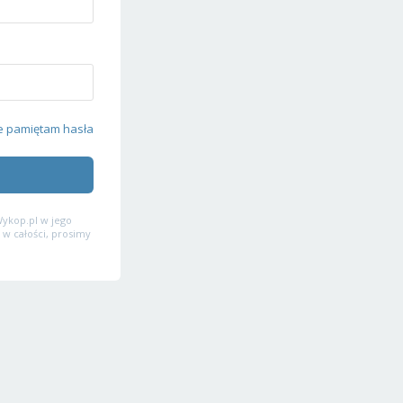
e pamiętam hasła
ykop.pl w jego
 w całości, prosimy