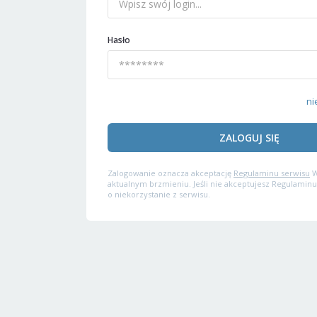
Hasło
ni
ZALOGUJ SIĘ
Zalogowanie oznacza akceptację
Regulaminu serwisu
W
aktualnym brzmieniu. Jeśli nie akceptujesz Regulaminu
o niekorzystanie z serwisu.