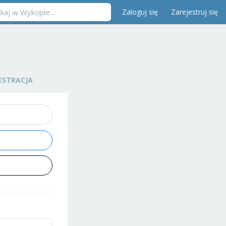
Zaloguj się
Zarejestruj się
ESTRACJA