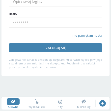
Hasło
nie pamiętam hasła
ZALOGUJ SIĘ
Zalogowanie oznacza akceptację
Regulaminu serwisu
Wykop.pl w jego
aktualnym brzmieniu. Jeśli nie akceptujesz Regulaminu w całości,
prosimy o niekorzystanie z serwisu.
Główna
Wykopalisko
Hity
Mikroblog