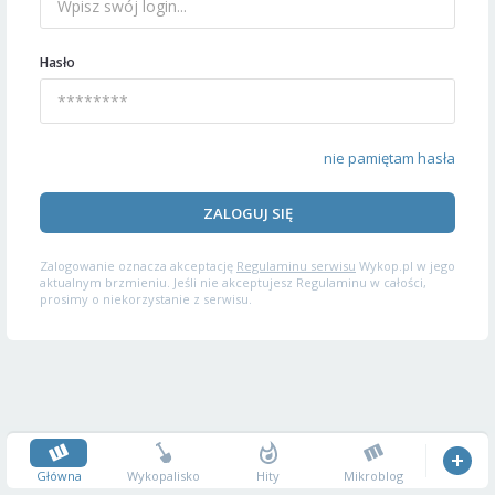
Hasło
nie pamiętam hasła
ZALOGUJ SIĘ
Zalogowanie oznacza akceptację
Regulaminu serwisu
Wykop.pl w jego
aktualnym brzmieniu. Jeśli nie akceptujesz Regulaminu w całości,
prosimy o niekorzystanie z serwisu.
Główna
Wykopalisko
Hity
Mikroblog