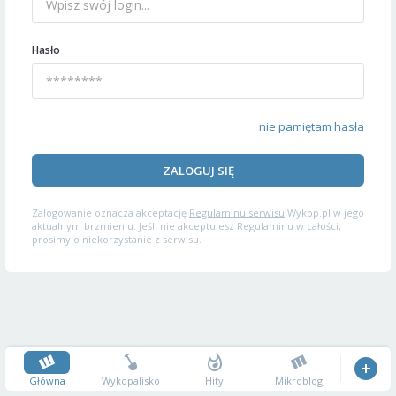
Hasło
nie pamiętam hasła
ZALOGUJ SIĘ
Zalogowanie oznacza akceptację
Regulaminu serwisu
Wykop.pl w jego
aktualnym brzmieniu. Jeśli nie akceptujesz Regulaminu w całości,
prosimy o niekorzystanie z serwisu.
Główna
Wykopalisko
Hity
Mikroblog