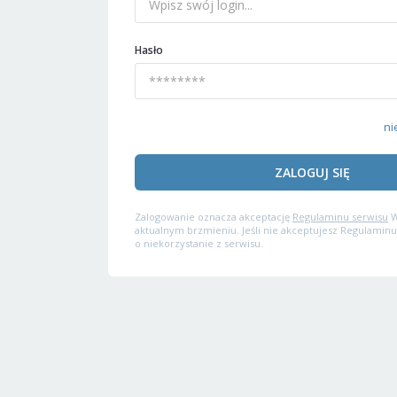
Hasło
ni
ZALOGUJ SIĘ
Zalogowanie oznacza akceptację
Regulaminu serwisu
W
aktualnym brzmieniu. Jeśli nie akceptujesz Regulaminu
o niekorzystanie z serwisu.