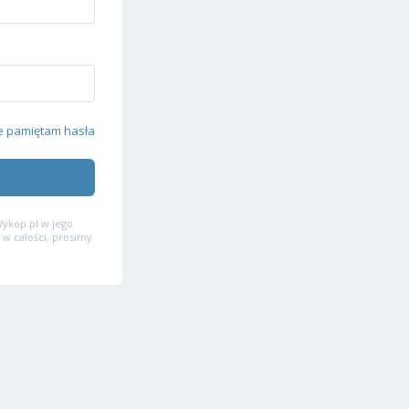
e pamiętam hasła
ykop.pl w jego
 w całości, prosimy