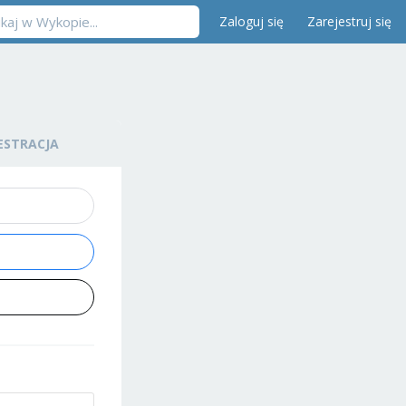
Zaloguj się
Zarejestruj się
ESTRACJA