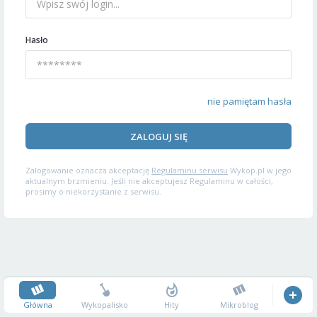
Hasło
nie pamiętam hasła
ZALOGUJ SIĘ
Zalogowanie oznacza akceptację
Regulaminu serwisu
Wykop.pl w jego
aktualnym brzmieniu. Jeśli nie akceptujesz Regulaminu w całości,
prosimy o niekorzystanie z serwisu.
Główna
Wykopalisko
Hity
Mikroblog