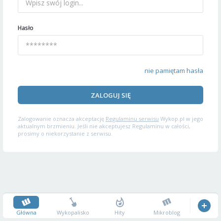
Hasło
nie pamiętam hasła
ZALOGUJ SIĘ
Zalogowanie oznacza akceptację
Regulaminu serwisu
Wykop.pl w jego
aktualnym brzmieniu. Jeśli nie akceptujesz Regulaminu w całości,
prosimy o niekorzystanie z serwisu.
Główna
Wykopalisko
Hity
Mikroblog