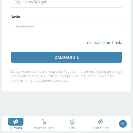
Hasło
nie pamiętam hasła
ZALOGUJ SIĘ
Zalogowanie oznacza akceptację
Regulaminu serwisu
Wykop.pl w jego
aktualnym brzmieniu. Jeśli nie akceptujesz Regulaminu w całości,
prosimy o niekorzystanie z serwisu.
Główna
Wykopalisko
Hity
Mikroblog