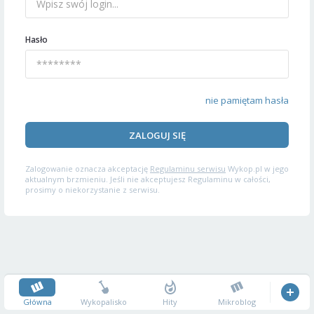
Hasło
nie pamiętam hasła
ZALOGUJ SIĘ
Zalogowanie oznacza akceptację
Regulaminu serwisu
Wykop.pl w jego
aktualnym brzmieniu. Jeśli nie akceptujesz Regulaminu w całości,
prosimy o niekorzystanie z serwisu.
Główna
Wykopalisko
Hity
Mikroblog