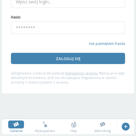
Hasło
nie pamiętam hasła
ZALOGUJ SIĘ
Zalogowanie oznacza akceptację
Regulaminu serwisu
Wykop.pl w jego
aktualnym brzmieniu. Jeśli nie akceptujesz Regulaminu w całości,
prosimy o niekorzystanie z serwisu.
Główna
Wykopalisko
Hity
Mikroblog