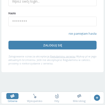
Hasło
nie pamiętam hasła
ZALOGUJ SIĘ
Zalogowanie oznacza akceptację
Regulaminu serwisu
Wykop.pl w jego
aktualnym brzmieniu. Jeśli nie akceptujesz Regulaminu w całości,
prosimy o niekorzystanie z serwisu.
Główna
Wykopalisko
Hity
Mikroblog