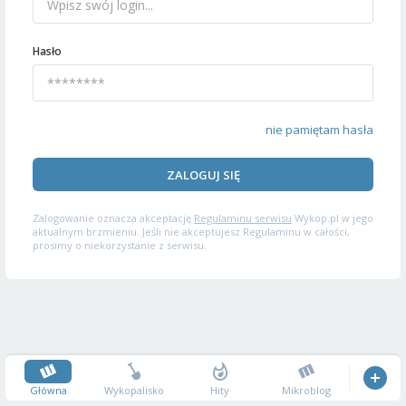
Hasło
nie pamiętam hasła
ZALOGUJ SIĘ
Zalogowanie oznacza akceptację
Regulaminu serwisu
Wykop.pl w jego
aktualnym brzmieniu. Jeśli nie akceptujesz Regulaminu w całości,
prosimy o niekorzystanie z serwisu.
Główna
Wykopalisko
Hity
Mikroblog