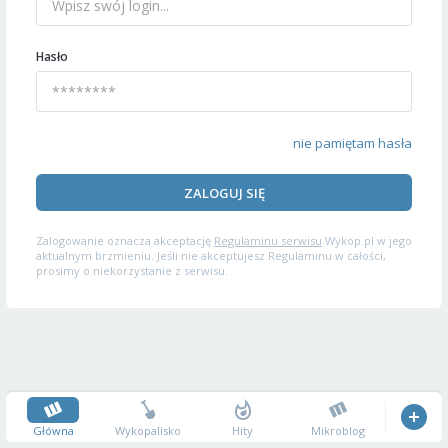
Hasło
nie pamiętam hasła
ZALOGUJ SIĘ
Zalogowanie oznacza akceptację
Regulaminu serwisu
Wykop.pl w jego
aktualnym brzmieniu. Jeśli nie akceptujesz Regulaminu w całości,
prosimy o niekorzystanie z serwisu.
Główna
Wykopalisko
Hity
Mikroblog