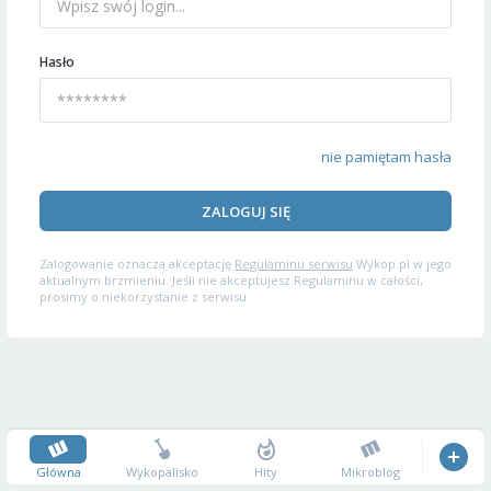
Hasło
nie pamiętam hasła
ZALOGUJ SIĘ
Zalogowanie oznacza akceptację
Regulaminu serwisu
Wykop.pl w jego
aktualnym brzmieniu. Jeśli nie akceptujesz Regulaminu w całości,
prosimy o niekorzystanie z serwisu.
Główna
Wykopalisko
Hity
Mikroblog