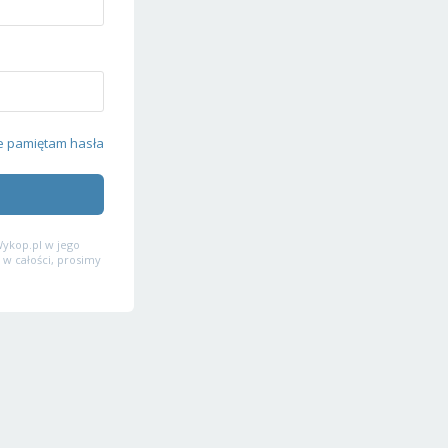
e pamiętam hasła
ykop.pl w jego
 w całości, prosimy