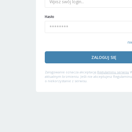
Hasło
ni
ZALOGUJ SIĘ
Zalogowanie oznacza akceptację
Regulaminu serwisu
W
aktualnym brzmieniu. Jeśli nie akceptujesz Regulaminu
o niekorzystanie z serwisu.