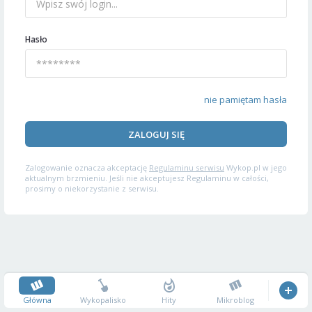
Hasło
nie pamiętam hasła
ZALOGUJ SIĘ
Zalogowanie oznacza akceptację
Regulaminu serwisu
Wykop.pl w jego
aktualnym brzmieniu. Jeśli nie akceptujesz Regulaminu w całości,
prosimy o niekorzystanie z serwisu.
Główna
Wykopalisko
Hity
Mikroblog