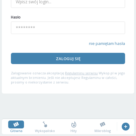
Hasło
nie pamiętam hasła
ZALOGUJ SIĘ
Zalogowanie oznacza akceptację
Regulaminu serwisu
Wykop.pl w jego
aktualnym brzmieniu. Jeśli nie akceptujesz Regulaminu w całości,
prosimy o niekorzystanie z serwisu.
Główna
Wykopalisko
Hity
Mikroblog