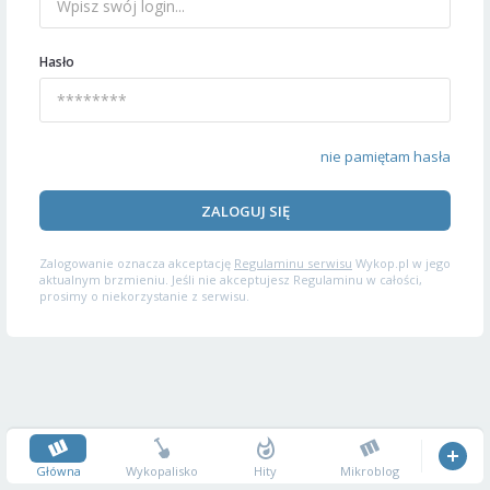
Hasło
nie pamiętam hasła
ZALOGUJ SIĘ
Zalogowanie oznacza akceptację
Regulaminu serwisu
Wykop.pl w jego
aktualnym brzmieniu. Jeśli nie akceptujesz Regulaminu w całości,
prosimy o niekorzystanie z serwisu.
Główna
Wykopalisko
Hity
Mikroblog