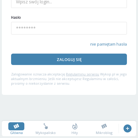
Hasło
nie pamiętam hasła
ZALOGUJ SIĘ
Zalogowanie oznacza akceptację
Regulaminu serwisu
Wykop.pl w jego
aktualnym brzmieniu. Jeśli nie akceptujesz Regulaminu w całości,
prosimy o niekorzystanie z serwisu.
Główna
Wykopalisko
Hity
Mikroblog