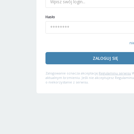
Hasło
ni
ZALOGUJ SIĘ
Zalogowanie oznacza akceptację
Regulaminu serwisu
W
aktualnym brzmieniu. Jeśli nie akceptujesz Regulaminu
o niekorzystanie z serwisu.