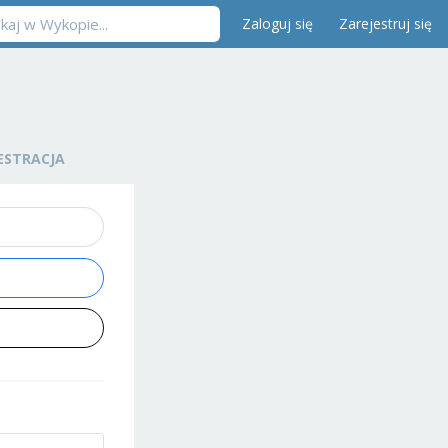
Zaloguj się
Zarejestruj się
ESTRACJA