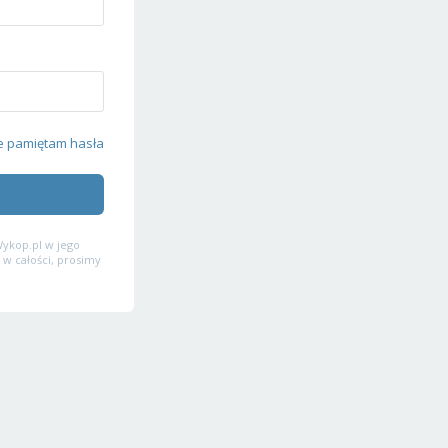
e pamiętam hasła
ykop.pl w jego
 w całości, prosimy