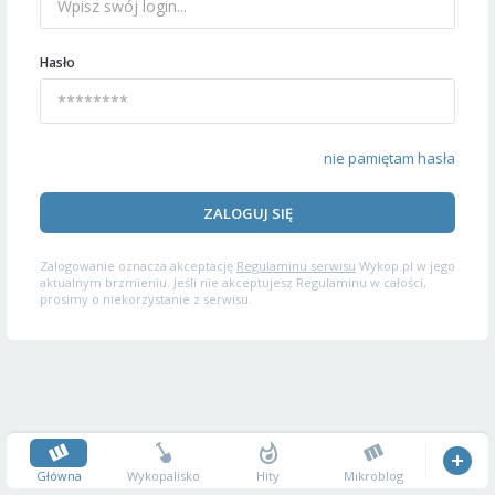
Hasło
nie pamiętam hasła
ZALOGUJ SIĘ
Zalogowanie oznacza akceptację
Regulaminu serwisu
Wykop.pl w jego
aktualnym brzmieniu. Jeśli nie akceptujesz Regulaminu w całości,
prosimy o niekorzystanie z serwisu.
Główna
Wykopalisko
Hity
Mikroblog