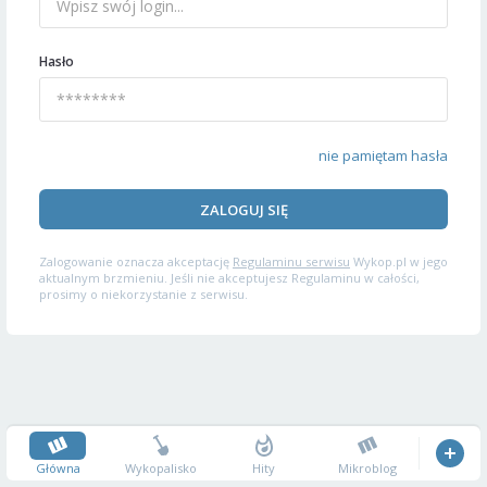
Hasło
nie pamiętam hasła
ZALOGUJ SIĘ
Zalogowanie oznacza akceptację
Regulaminu serwisu
Wykop.pl w jego
aktualnym brzmieniu. Jeśli nie akceptujesz Regulaminu w całości,
prosimy o niekorzystanie z serwisu.
Główna
Wykopalisko
Hity
Mikroblog