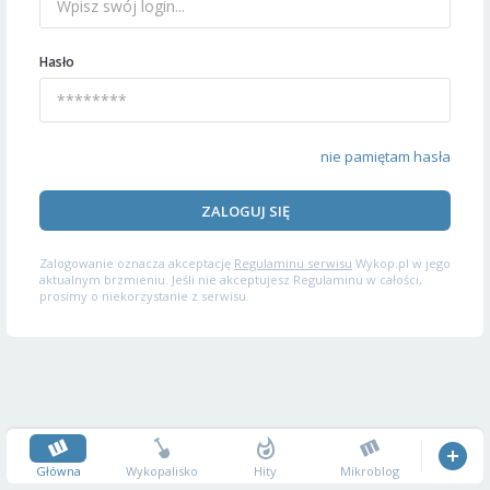
Hasło
nie pamiętam hasła
ZALOGUJ SIĘ
Zalogowanie oznacza akceptację
Regulaminu serwisu
Wykop.pl w jego
aktualnym brzmieniu. Jeśli nie akceptujesz Regulaminu w całości,
prosimy o niekorzystanie z serwisu.
Główna
Wykopalisko
Hity
Mikroblog