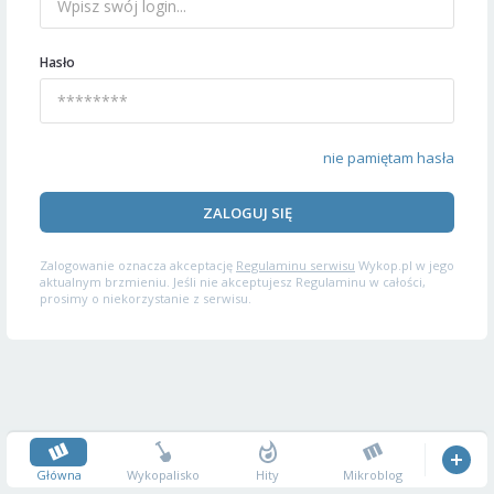
Hasło
nie pamiętam hasła
ZALOGUJ SIĘ
Zalogowanie oznacza akceptację
Regulaminu serwisu
Wykop.pl w jego
aktualnym brzmieniu. Jeśli nie akceptujesz Regulaminu w całości,
prosimy o niekorzystanie z serwisu.
Główna
Wykopalisko
Hity
Mikroblog