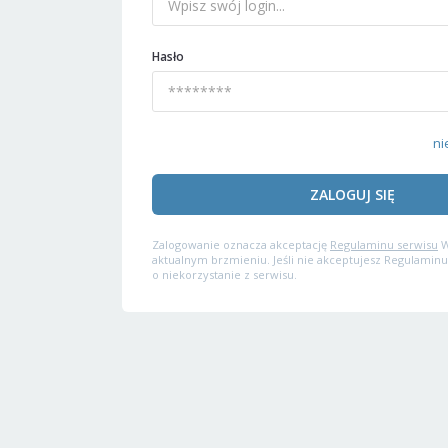
Hasło
ni
ZALOGUJ SIĘ
Zalogowanie oznacza akceptację
Regulaminu serwisu
W
aktualnym brzmieniu. Jeśli nie akceptujesz Regulaminu
o niekorzystanie z serwisu.