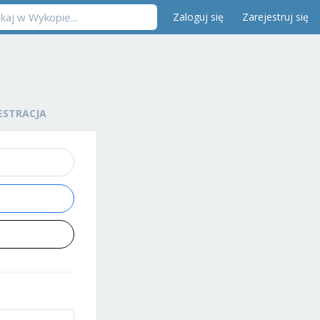
Zaloguj się
Zarejestruj się
ESTRACJA