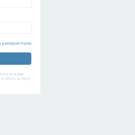
e pamiętam hasła
ykop.pl w jego
 w całości, prosimy